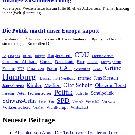
zufällige Zusammenstellung
Vor ein paar Wochen hatte ich um Hilfe für einen Artikel zum Thema Hamburg
in der (Welt-)Literatur g...
Die Politik macht unser Europa kaputt
Die dänische Polizei stoppt einen ICE aus Hamburg in Rødby und führt nach
stundenlangen Kontrollen D...
CDU
Bürgerschaft
Christa Goetsch
Anja Hajduk
BUND
Bürger
Christoph Ahlhaus
Corona
Demokratie
Energienetze
Energiepolitik
Grüne
GAL
Finanzen
Familie
FDP
Frauen
Gewalt
Gesundheit
Hamburg
Jens Kerstan
Internet
HSH Nordbank
Haushalt
Olaf Scholz
Kinder
Ole von Beust
Medien
Journalismus
Politik
Schule
Schulpolitik
Peter Tschentscher
Parteien
SPD
Schwarz-Grün
Verkehr
Senat
Umwelt
Sex
Vattenfall
Volksentscheid
Wahlkampf
Wirtschaft
Wahlen
Neueste Beiträge
Abschied von Anna: Der Tod unserer Tochter und der