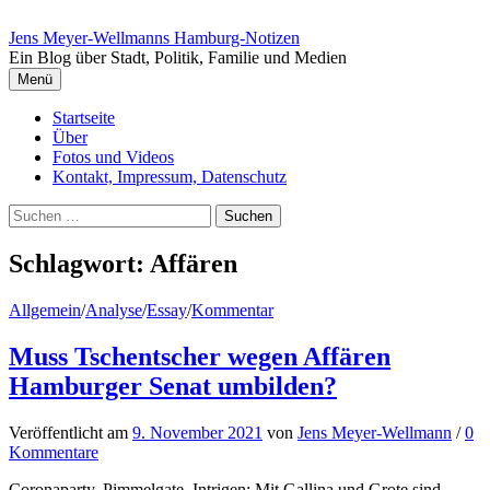
Springe
zum
Jens Meyer-Wellmanns Hamburg-Notizen
Inhalt
Ein Blog über Stadt, Politik, Familie und Medien
Menü
Startseite
Über
Fotos und Videos
Kontakt, Impressum, Datenschutz
Suchen
nach:
Schlagwort:
Affären
Allgemein
/
Analyse
/
Essay
/
Kommentar
Muss Tschentscher wegen Affären
Hamburger Senat umbilden?
Veröffentlicht
am
9. November 2021
von
Jens Meyer-Wellmann
/
0
Kommentare
Coronaparty, Pimmelgate, Intrigen: Mit Gallina und Grote sind