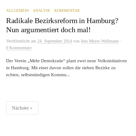
/
/
ALLGEMEIN
ANALYSE
KOMMENTAR
Radikale Bezirksreform in Hamburg?
Nun argumentiert doch mal!
/
Veröffentlicht
am
24. September 2014
von
Jens Meyer-Wellmann
0 Kommentare
Der Verein „Mehr Demokratie“ plant zwei neue Volksinitiativen
in Hamburg. Mit einer davon sollen die sieben Bezirke zu
echten, selbstständigen Kommu...
Seitennummerierung
Nächster »
der
Beiträge