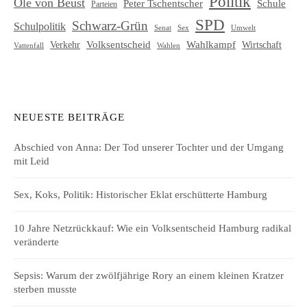
Politik
Ole von Beust
Schule
Peter Tschentscher
Parteien
SPD
Schwarz-Grün
Schulpolitik
Senat
Umwelt
Sex
Volksentscheid
Wahlkampf
Verkehr
Wirtschaft
Vattenfall
Wahlen
NEUESTE BEITRÄGE
Abschied von Anna: Der Tod unserer Tochter und der Umgang
mit Leid
Sex, Koks, Politik: Historischer Eklat erschütterte Hamburg
10 Jahre Netzrückkauf: Wie ein Volksentscheid Hamburg radikal
veränderte
Sepsis: Warum der zwölfjährige Rory an einem kleinen Kratzer
sterben musste