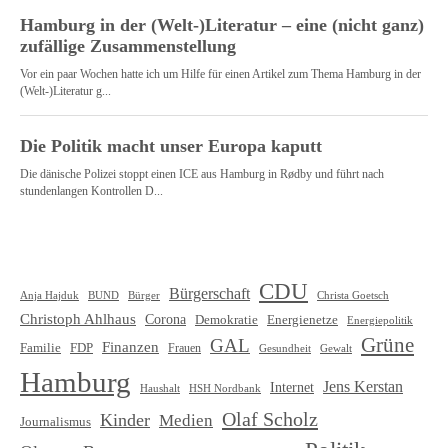
CDU
Bürgerschaft
Christa Goetsch
Anja Hajduk
BUND
Bürger
Christoph Ahlhaus
Corona
Demokratie
Energienetze
Energiepolitik
Grüne
GAL
Finanzen
Familie
FDP
Frauen
Gewalt
Gesundheit
Hamburg
Jens Kerstan
Internet
HSH Nordbank
Haushalt
Olaf Scholz
Kinder
Medien
Journalismus