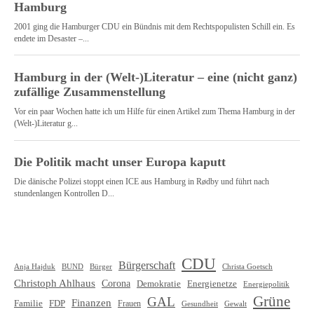
CDU
Bürgerschaft
Christa Goetsch
Anja Hajduk
BUND
Bürger
Christoph Ahlhaus
Corona
Demokratie
Energienetze
Energiepolitik
Grüne
GAL
Finanzen
Familie
FDP
Frauen
Gewalt
Gesundheit