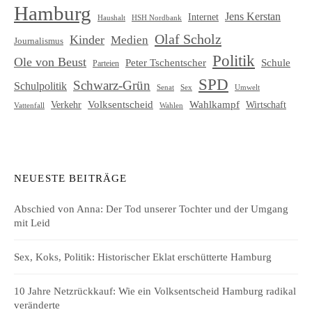
Hamburg
Jens Kerstan
Internet
HSH Nordbank
Haushalt
Olaf Scholz
Kinder
Medien
Journalismus
Politik
Ole von Beust
Schule
Peter Tschentscher
Parteien
SPD
Schwarz-Grün
Schulpolitik
Senat
Umwelt
Sex
Volksentscheid
Wahlkampf
Verkehr
Wirtschaft
Vattenfall
Wahlen
NEUESTE BEITRÄGE
Abschied von Anna: Der Tod unserer Tochter und der Umgang
mit Leid
Sex, Koks, Politik: Historischer Eklat erschütterte Hamburg
10 Jahre Netzrückkauf: Wie ein Volksentscheid Hamburg radikal
veränderte