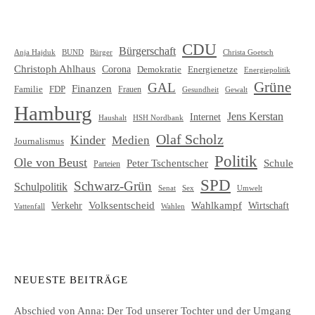
CDU
Bürgerschaft
Christa Goetsch
Anja Hajduk
BUND
Bürger
Christoph Ahlhaus
Corona
Demokratie
Energienetze
Energiepolitik
Grüne
GAL
Finanzen
Familie
FDP
Frauen
Gewalt
Gesundheit
Hamburg
Jens Kerstan
Internet
HSH Nordbank
Haushalt
Olaf Scholz
Kinder
Medien
Journalismus
Politik
Ole von Beust
Schule
Peter Tschentscher
Parteien
SPD
Schwarz-Grün
Schulpolitik
Senat
Umwelt
Sex
Volksentscheid
Wahlkampf
Verkehr
Wirtschaft
Vattenfall
Wahlen
NEUESTE BEITRÄGE
Abschied von Anna: Der Tod unserer Tochter und der Umgang