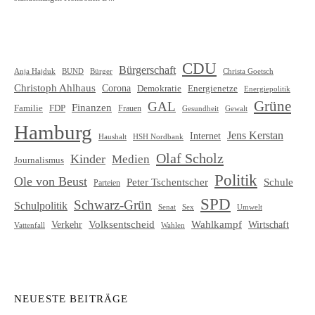
CDU
Bürgerschaft
Christa Goetsch
Anja Hajduk
BUND
Bürger
Christoph Ahlhaus
Corona
Demokratie
Energienetze
Energiepolitik
Grüne
GAL
Finanzen
Familie
FDP
Frauen
Gewalt
Gesundheit
Hamburg
Jens Kerstan
Internet
HSH Nordbank
Haushalt
Olaf Scholz
Kinder
Medien
Journalismus
Politik
Ole von Beust
Schule
Peter Tschentscher
Parteien
SPD
Schwarz-Grün
Schulpolitik
Senat
Umwelt
Sex
Volksentscheid
Wahlkampf
Verkehr
Wirtschaft
Vattenfall
Wahlen
NEUESTE BEITRÄGE