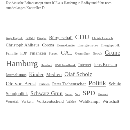
CDU
Bürgerschaft
Christa Goetsch
Anja Hajduk
BUND
Bürger
Christoph Ahlhaus
Corona
Demokratie
Energienetze
Energiepolitik
Grüne
GAL
Finanzen
Familie
FDP
Frauen
Gewalt
Gesundheit
Hamburg
Jens Kerstan
Internet
HSH Nordbank
Haushalt
Olaf Scholz
Kinder
Medien
Journalismus
Politik
Ole von Beust
Schule
Peter Tschentscher
Parteien
SPD
Schwarz-Grün
Schulpolitik
Senat
Umwelt
Sex
Volksentscheid
Wahlkampf
Verkehr
Wirtschaft
Vattenfall
Wahlen