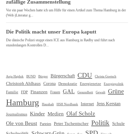
CDU
Bürgerschaft
Christa Goetsch
Anja Hajduk
BUND
Bürger
Christoph Ahlhaus
Corona
Demokratie
Energienetze
Energiepolitik
Grüne
GAL
Finanzen
Familie
FDP
Frauen
Gewalt
Gesundheit
Hamburg
Jens Kerstan
Internet
HSH Nordbank
Haushalt
Olaf Scholz
Kinder
Medien
Journalismus
Politik
Ole von Beust
Schule
Peter Tschentscher
Parteien
SPD
Schwarz-Grün
Schulpolitik
Senat
Umwelt