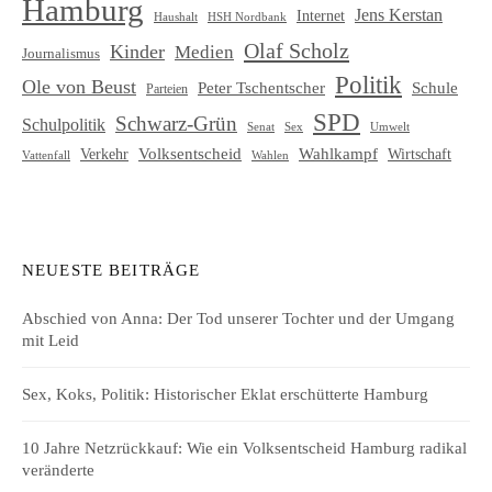
Hamburg
Jens Kerstan
Internet
HSH Nordbank
Haushalt
Olaf Scholz
Kinder
Medien
Journalismus
Politik
Ole von Beust
Schule
Peter Tschentscher
Parteien
SPD
Schwarz-Grün
Schulpolitik
Senat
Umwelt
Sex
Volksentscheid
Wahlkampf
Verkehr
Wirtschaft
Vattenfall
Wahlen
NEUESTE BEITRÄGE
Abschied von Anna: Der Tod unserer Tochter und der Umgang
mit Leid
Sex, Koks, Politik: Historischer Eklat erschütterte Hamburg
10 Jahre Netzrückkauf: Wie ein Volksentscheid Hamburg radikal
veränderte