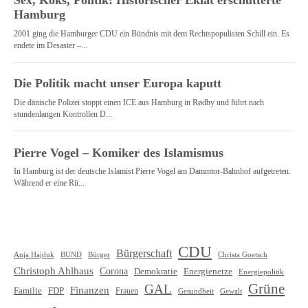
CDU
Bürgerschaft
Christa Goetsch
Anja Hajduk
BUND
Bürger
Christoph Ahlhaus
Corona
Demokratie
Energienetze
Energiepolitik
Grüne
GAL
Finanzen
Familie
FDP
Frauen
Gewalt
Gesundheit