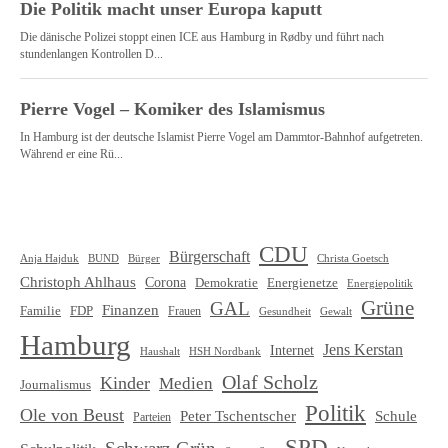
CDU
Bürgerschaft
Christa Goetsch
Anja Hajduk
BUND
Bürger
Christoph Ahlhaus
Corona
Demokratie
Energienetze
Energiepolitik
Grüne
GAL
Finanzen
Familie
FDP
Frauen
Gewalt
Gesundheit
Hamburg
Jens Kerstan
Internet
HSH Nordbank
Haushalt
Olaf Scholz
Kinder
Medien
Journalismus
Politik
Ole von Beust
Schule
Peter Tschentscher
Parteien
SPD