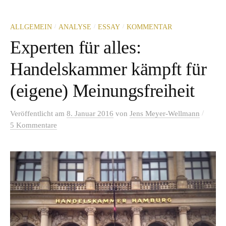
/
/
/
ALLGEMEIN
ANALYSE
ESSAY
KOMMENTAR
Experten für alles:
Handelskammer kämpft für
(eigene) Meinungsfreiheit
/
Veröffentlicht
am
8. Januar 2016
von
Jens Meyer-Wellmann
5 Kommentare