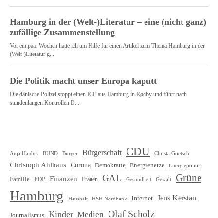
CDU
Bürgerschaft
Christa Goetsch
Anja Hajduk
BUND
Bürger
Christoph Ahlhaus
Corona
Demokratie
Energienetze
Energiepolitik
Grüne
GAL
Finanzen
Familie
FDP
Frauen
Gewalt
Gesundheit
Hamburg
Jens Kerstan
Internet
HSH Nordbank
Haushalt
Olaf Scholz
Kinder
Medien
Journalismus