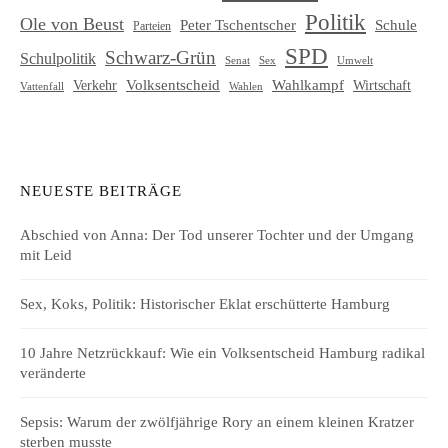
Politik
Ole von Beust
Schule
Peter Tschentscher
Parteien
SPD
Schwarz-Grün
Schulpolitik
Senat
Umwelt
Sex
Volksentscheid
Wahlkampf
Verkehr
Wirtschaft
Vattenfall
Wahlen
NEUESTE BEITRÄGE
Abschied von Anna: Der Tod unserer Tochter und der Umgang
mit Leid
Sex, Koks, Politik: Historischer Eklat erschütterte Hamburg
10 Jahre Netzrückkauf: Wie ein Volksentscheid Hamburg radikal
veränderte
Sepsis: Warum der zwölfjährige Rory an einem kleinen Kratzer
sterben musste