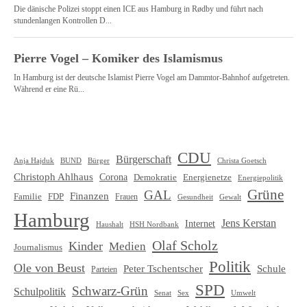
CDU
Bürgerschaft
Christa Goetsch
Anja Hajduk
BUND
Bürger
Christoph Ahlhaus
Corona
Demokratie
Energienetze
Energiepolitik
Grüne
GAL
Finanzen
Familie
FDP
Frauen
Gewalt
Gesundheit
Hamburg
Jens Kerstan
Internet
HSH Nordbank
Haushalt
Olaf Scholz
Kinder
Medien
Journalismus
Politik
Ole von Beust
Schule
Peter Tschentscher
Parteien
SPD
Schwarz-Grün
Schulpolitik
Senat
Umwelt
Sex