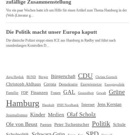
CDU
Bürgerschaft
Christa Goetsch
Anja Hajduk
BUND
Bürger
Christoph Ahlhaus
Corona
Demokratie
Energienetze
Energiepolitik
Grüne
GAL
Finanzen
Familie
FDP
Frauen
Gewalt
Gesundheit
Hamburg
Jens Kerstan
Internet
HSH Nordbank
Haushalt
Olaf Scholz
Kinder
Medien
Journalismus
Politik
Ole von Beust
Schule
Peter Tschentscher
Parteien
SPD
Schwarz-Grün
Schulpolitik
Senat
Umwelt