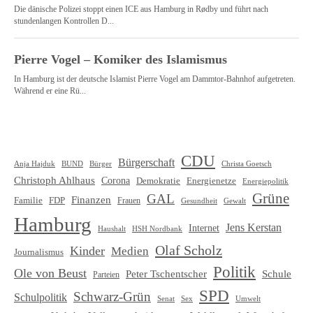
CDU
Bürgerschaft
Christa Goetsch
Anja Hajduk
BUND
Bürger
Christoph Ahlhaus
Corona
Demokratie
Energienetze
Energiepolitik
Grüne
GAL
Finanzen
Familie
FDP
Frauen
Gewalt
Gesundheit
Hamburg
Jens Kerstan
Internet
HSH Nordbank
Haushalt
Olaf Scholz
Kinder
Medien
Journalismus
Politik
Ole von Beust
Schule
Peter Tschentscher
Parteien
SPD
Schwarz-Grün
Schulpolitik
Senat
Umwelt
Sex