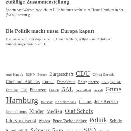
CDU
Bürgerschaft
Christa Goetsch
Anja Hajduk
BUND
Bürger
Christoph Ahlhaus
Corona
Demokratie
Energienetze
Energiepolitik
Grüne
GAL
Finanzen
Familie
FDP
Frauen
Gewalt
Gesundheit
Hamburg
Jens Kerstan
Internet
HSH Nordbank
Haushalt
Olaf Scholz
Kinder
Medien
Journalismus
Politik
Ole von Beust
Schule
Peter Tschentscher
Parteien
SPD
Schwarz-Grün
Schulpolitik
Senat
Umwelt