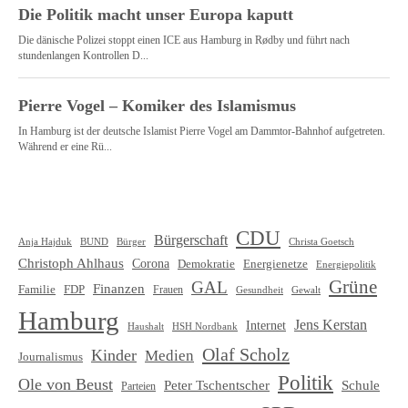
CDU
Bürgerschaft
Christa Goetsch
Anja Hajduk
BUND
Bürger
Christoph Ahlhaus
Corona
Demokratie
Energienetze
Energiepolitik
Grüne
GAL
Finanzen
Familie
FDP
Frauen
Gewalt
Gesundheit
Hamburg
Jens Kerstan
Internet
HSH Nordbank
Haushalt
Olaf Scholz
Kinder
Medien
Journalismus
Politik
Ole von Beust
Schule
Peter Tschentscher
Parteien