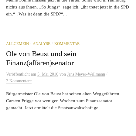
Meine Söhne müssen jetzt in die Partei. Sonst wird in Hamburg
nichts aus ihnen. „So Jungs“, sage ich, „ihr tretet jetzt in die SPD
ein.“ „Was ist denn die SPD?“...
/
/
ALLGEMEIN
ANALYSE
KOMMENTAR
Ole von Beust und sein
Finanz(affären)senator
/
Veröffentlicht
am
5. Mai 2010
von
Jens Meyer-Wellmann
2 Kommentare
Bürgermeister Ole von Beust hat seinen alten Weggefährten
Carsten Frigge vor wenigen Wochen zum Finanzsenator
gemacht. Jetzt ermittelt die Staatsanwaltschaft ge...