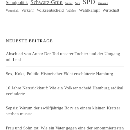
SPD
Schwarz-Grün
Schulpolitik
Senat
Umwelt
Sex
Volksentscheid
Wahlkampf
Verkehr
Wirtschaft
Vattenfall
Wahlen
NEUESTE BEITRÄGE
Abschied von Anna: Der Tod unserer Tochter und der Umgang
mit Leid
Sex, Koks, Politik: Historischer Eklat erschütterte Hamburg
10 Jahre Netzrückkauf: Wie ein Volksentscheid Hamburg radikal
veränderte
Sepsis: Warum der zwölfjährige Rory an einem kleinen Kratzer
sterben musste
Frau und Sohn tot: Wie ein Vater gegen eine der renommiertesten