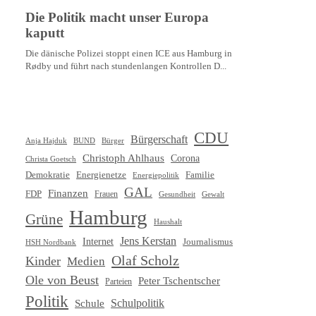
CDU
Bürgerschaft
Anja Hajduk
BUND
Bürger
Christoph Ahlhaus
Corona
Christa Goetsch
Demokratie
Energienetze
Familie
Energiepolitik
GAL
Finanzen
FDP
Frauen
Gewalt
Gesundheit
Hamburg
Grüne
Haushalt
Jens Kerstan
Internet
Journalismus
HSH Nordbank
Olaf Scholz
Kinder
Medien
Ole von Beust
Peter Tschentscher
Parteien
Politik
Schule
Schulpolitik