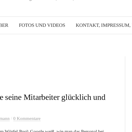
BER
FOTOS UND VIDEOS
KONTAKT, IMPRESSUM,
 seine Mitarbeiter glücklich und
/
lmann
0 Kommentare
 im Würfel-Pool: Google weiß, wie man das Personal bei