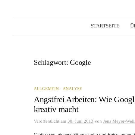
STARTSEITE
Ü
Schlagwort:
Google
/
ALLGEMEIN
ANALYSE
Angstfrei Arbeiten: Wie Google
kreativ macht
Veröffentlicht
am
30. Juni 2013
von
Jens Meyer-Wel
Gratisessen, eigenes Fitnessstudio und Entspannung