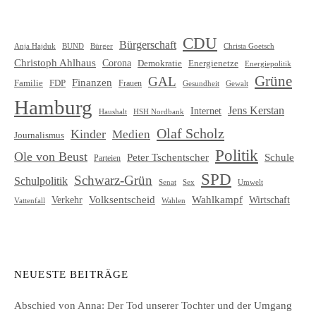
CDU
Bürgerschaft
Christa Goetsch
Anja Hajduk
BUND
Bürger
Christoph Ahlhaus
Corona
Demokratie
Energienetze
Energiepolitik
Grüne
GAL
Finanzen
Familie
FDP
Frauen
Gewalt
Gesundheit
Hamburg
Jens Kerstan
Internet
HSH Nordbank
Haushalt
Olaf Scholz
Kinder
Medien
Journalismus
Politik
Ole von Beust
Schule
Peter Tschentscher
Parteien
SPD
Schwarz-Grün
Schulpolitik
Senat
Umwelt
Sex
Volksentscheid
Wahlkampf
Verkehr
Wirtschaft
Vattenfall
Wahlen
NEUESTE BEITRÄGE
Abschied von Anna: Der Tod unserer Tochter und der Umgang