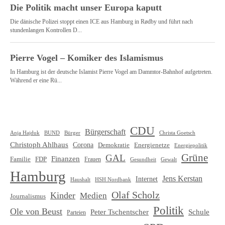
CDU
Bürgerschaft
Christa Goetsch
Anja Hajduk
BUND
Bürger
Christoph Ahlhaus
Corona
Demokratie
Energienetze
Energiepolitik
Grüne
GAL
Finanzen
Familie
FDP
Frauen
Gewalt
Gesundheit
Hamburg
Jens Kerstan
Internet
HSH Nordbank
Haushalt
Olaf Scholz
Kinder
Medien
Journalismus
Politik
Ole von Beust
Schule
Peter Tschentscher
Parteien