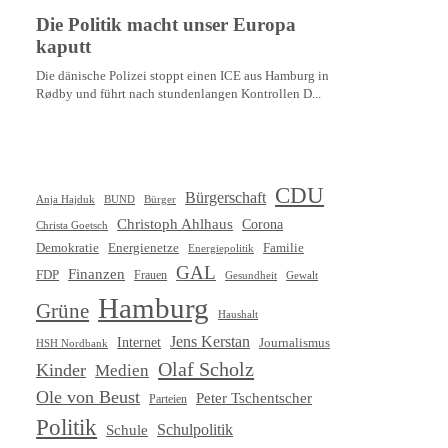
CDU
Bürgerschaft
Anja Hajduk
BUND
Bürger
Christoph Ahlhaus
Corona
Christa Goetsch
Demokratie
Energienetze
Familie
Energiepolitik
GAL
Finanzen
FDP
Frauen
Gewalt
Gesundheit
Hamburg
Grüne
Haushalt
Jens Kerstan
Internet
Journalismus
HSH Nordbank
Olaf Scholz
Kinder
Medien
Ole von Beust
Peter Tschentscher
Parteien
Politik
Schule
Schulpolitik