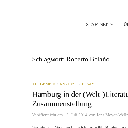
STARTSEITE
Ü
Schlagwort:
Roberto Bolaño
/
/
ALLGEMEIN
ANALYSE
ESSAY
Hamburg in der (Welt-)Literatur
Zusammenstellung
Veröffentlicht
am
12. Juli 2014
von
Jens Meyer-Well
Vor ein paar Wochen hatte ich um Hilfe für einen Ar