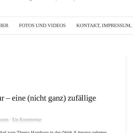
BER
FOTOS UND VIDEOS
KONTAKT, IMPRESSUM,
 – eine (nicht ganz) zufällige
/
mann
Ein Kommentar
tikel zum Thema Hamburg in der (Welt-)Literatur gebeten.