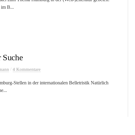
im B...
r Suche
/
lmann
4 Kommentare
g-Stellen in der internationalen Belletristik Natürlich
e...