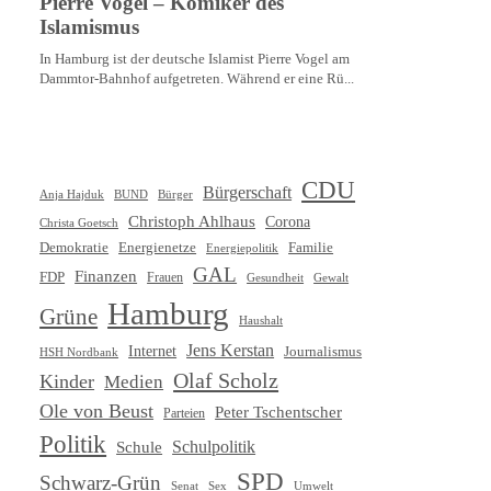
CDU
Bürgerschaft
Anja Hajduk
BUND
Bürger
Christoph Ahlhaus
Corona
Christa Goetsch
Demokratie
Energienetze
Familie
Energiepolitik
GAL
Finanzen
FDP
Frauen
Gewalt
Gesundheit
Hamburg
Grüne
Haushalt
Jens Kerstan
Internet
Journalismus
HSH Nordbank
Olaf Scholz
Kinder
Medien
Ole von Beust
Peter Tschentscher
Parteien
Politik
Schule
Schulpolitik
SPD
Schwarz-Grün
Senat
Umwelt
Sex