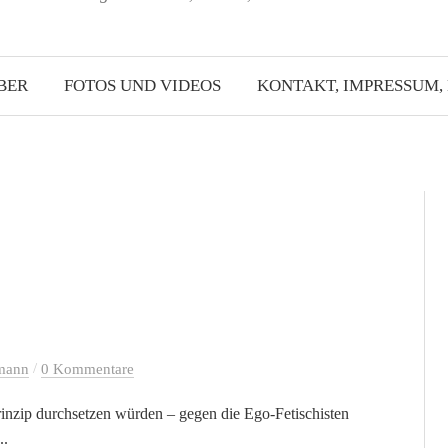
BER
FOTOS UND VIDEOS
KONTAKT, IMPRESSUM,
/
mann
0 Kommentare
rinzip durchsetzen würden – gegen die Ego-Fetischisten
..