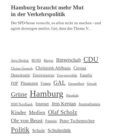
CDU
Bürgerschaft
Anja Hajduk
BUND
Bürger
Christoph Ahlhaus
Corona
Christa Goetsch
Demokratie
Energienetze
Familie
Energiepolitik
GAL
Finanzen
FDP
Frauen
Gewalt
Gesundheit
Hamburg
Grüne
Haushalt
Jens Kerstan
Internet
Journalismus
HSH Nordbank
Olaf Scholz
Kinder
Medien
Ole von Beust
Peter Tschentscher
Parteien
Politik
Schule
Schulpolitik