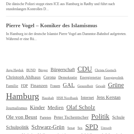
CDU
Bürgerschaft
Christa Goetsch
Anja Hajduk
BUND
Bürger
Christoph Ahlhaus
Corona
Demokratie
Energienetze
Energiepolitik
Grüne
GAL
Finanzen
Familie
FDP
Frauen
Gewalt
Gesundheit
Hamburg
Jens Kerstan
Internet
HSH Nordbank
Haushalt
Olaf Scholz
Kinder
Medien
Journalismus
Politik
Ole von Beust
Schule
Peter Tschentscher
Parteien
SPD
Schwarz-Grün
Schulpolitik
Senat
Umwelt
Sex