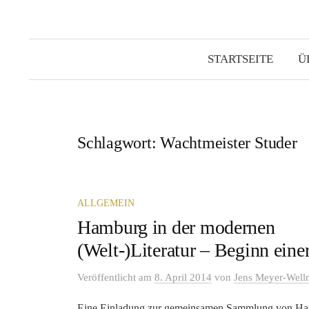
STARTSEITE
Ü
Schlagwort:
Wachtmeister Studer
ALLGEMEIN
Hamburg in der modernen
(Welt-)Literatur – Beginn eine
Veröffentlicht
am
8. April 2014
von
Jens Meyer-Wel
Eine Einladung zur gemeinsamen Sammlung von Hambur