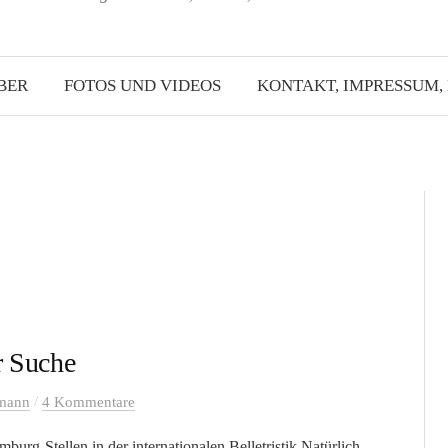
BER
FOTOS UND VIDEOS
KONTAKT, IMPRESSUM,
r Suche
/
lmann
4 Kommentare
g-Stellen in der internationalen Belletristik Natürlich