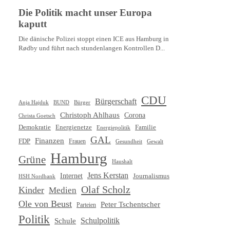
CDU
Bürgerschaft
Anja Hajduk
BUND
Bürger
Christoph Ahlhaus
Corona
Christa Goetsch
Demokratie
Energienetze
Familie
Energiepolitik
GAL
Finanzen
FDP
Frauen
Gewalt
Gesundheit
Hamburg
Grüne
Haushalt
Jens Kerstan
Internet
Journalismus
HSH Nordbank
Olaf Scholz
Kinder
Medien
Ole von Beust
Peter Tschentscher
Parteien
Politik
Schule
Schulpolitik