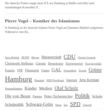
CDU
Bürgerschaft
Christa Goetsch
Anja Hajduk
BUND
Bürger
Christoph Ahlhaus
Corona
Demokratie
Energienetze
Energiepolitik
Grüne
GAL
Finanzen
Familie
FDP
Frauen
Gewalt
Gesundheit
Hamburg
Jens Kerstan
Internet
HSH Nordbank
Haushalt
Olaf Scholz
Kinder
Medien
Journalismus
Politik
Ole von Beust
Schule
Peter Tschentscher
Parteien
SPD
Schwarz-Grün
Schulpolitik
Senat
Umwelt
Sex