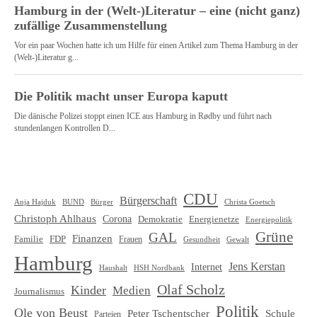
CDU
Bürgerschaft
Christa Goetsch
Anja Hajduk
BUND
Bürger
Christoph Ahlhaus
Corona
Demokratie
Energienetze
Energiepolitik
Grüne
GAL
Finanzen
Familie
FDP
Frauen
Gewalt
Gesundheit
Hamburg
Jens Kerstan
Internet
HSH Nordbank
Haushalt
Olaf Scholz
Kinder
Medien
Journalismus
Politik
Ole von Beust
Schule
Peter Tschentscher
Parteien