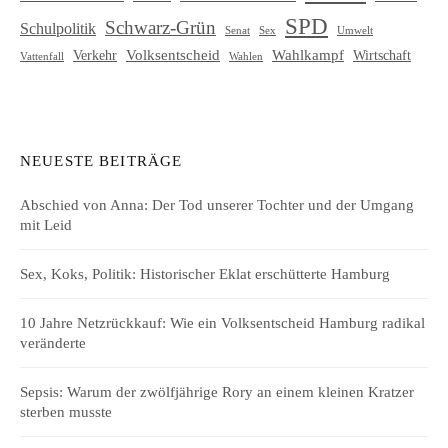
SPD
Schwarz-Grün
Schulpolitik
Senat
Umwelt
Sex
Volksentscheid
Wahlkampf
Verkehr
Wirtschaft
Vattenfall
Wahlen
NEUESTE BEITRÄGE
Abschied von Anna: Der Tod unserer Tochter und der Umgang
mit Leid
Sex, Koks, Politik: Historischer Eklat erschütterte Hamburg
10 Jahre Netzrückkauf: Wie ein Volksentscheid Hamburg radikal
veränderte
Sepsis: Warum der zwölfjährige Rory an einem kleinen Kratzer
sterben musste