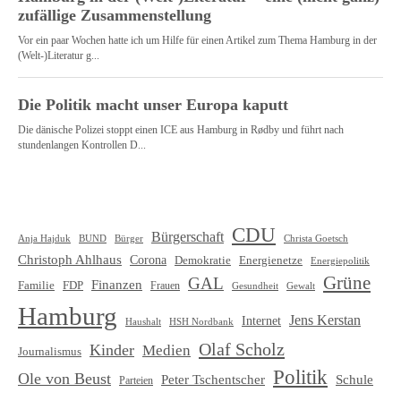
CDU
Bürgerschaft
Christa Goetsch
Anja Hajduk
BUND
Bürger
Christoph Ahlhaus
Corona
Demokratie
Energienetze
Energiepolitik
Grüne
GAL
Finanzen
Familie
FDP
Frauen
Gewalt
Gesundheit
Hamburg
Jens Kerstan
Internet
HSH Nordbank
Haushalt
Olaf Scholz
Kinder
Medien
Journalismus
Politik
Ole von Beust
Schule
Peter Tschentscher
Parteien