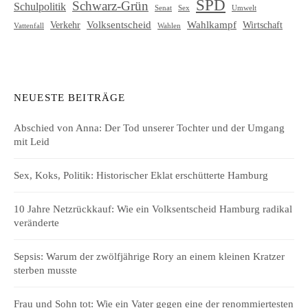
SPD
Schwarz-Grün
Schulpolitik
Senat
Umwelt
Sex
Volksentscheid
Wahlkampf
Verkehr
Wirtschaft
Vattenfall
Wahlen
NEUESTE BEITRÄGE
Abschied von Anna: Der Tod unserer Tochter und der Umgang
mit Leid
Sex, Koks, Politik: Historischer Eklat erschütterte Hamburg
10 Jahre Netzrückkauf: Wie ein Volksentscheid Hamburg radikal
veränderte
Sepsis: Warum der zwölfjährige Rory an einem kleinen Kratzer
sterben musste
Frau und Sohn tot: Wie ein Vater gegen eine der renommiertesten