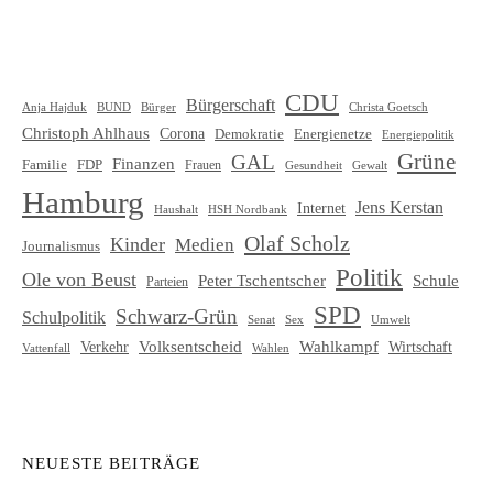
CDU
Bürgerschaft
Christa Goetsch
Anja Hajduk
BUND
Bürger
Christoph Ahlhaus
Corona
Demokratie
Energienetze
Energiepolitik
Grüne
GAL
Finanzen
Familie
FDP
Frauen
Gewalt
Gesundheit
Hamburg
Jens Kerstan
Internet
HSH Nordbank
Haushalt
Olaf Scholz
Kinder
Medien
Journalismus
Politik
Ole von Beust
Schule
Peter Tschentscher
Parteien
SPD
Schwarz-Grün
Schulpolitik
Senat
Umwelt
Sex
Volksentscheid
Wahlkampf
Verkehr
Wirtschaft
Vattenfall
Wahlen
NEUESTE BEITRÄGE