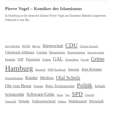
CDU
Bürgerschaft
Christa Goetsch
Anja Hajduk
BUND
Bürger
Christoph Ahlhaus
Corona
Demokratie
Energienetze
Energiepolitik
Grüne
GAL
Finanzen
Familie
FDP
Frauen
Gewalt
Gesundheit
Hamburg
Jens Kerstan
Internet
HSH Nordbank
Haushalt
Olaf Scholz
Kinder
Medien
Journalismus
Politik
Ole von Beust
Schule
Peter Tschentscher
Parteien
SPD
Schwarz-Grün
Schulpolitik
Senat
Umwelt
Sex
Volksentscheid
Wahlkampf
Verkehr
Wirtschaft
Vattenfall
Wahlen