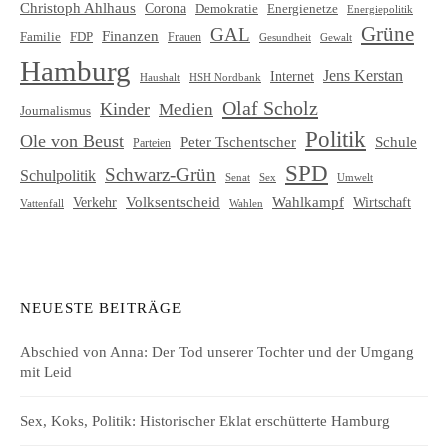
Christoph Ahlhaus
Corona
Demokratie
Energienetze
Energiepolitik
Grüne
GAL
Finanzen
Familie
FDP
Frauen
Gewalt
Gesundheit
Hamburg
Jens Kerstan
Internet
HSH Nordbank
Haushalt
Olaf Scholz
Kinder
Medien
Journalismus
Politik
Ole von Beust
Schule
Peter Tschentscher
Parteien
SPD
Schwarz-Grün
Schulpolitik
Senat
Umwelt
Sex
Volksentscheid
Wahlkampf
Verkehr
Wirtschaft
Vattenfall
Wahlen
NEUESTE BEITRÄGE
Abschied von Anna: Der Tod unserer Tochter und der Umgang
mit Leid
Sex, Koks, Politik: Historischer Eklat erschütterte Hamburg