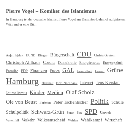
CDU
Bürgerschaft
Christa Goetsch
Anja Hajduk
BUND
Bürger
Christoph Ahlhaus
Corona
Demokratie
Energienetze
Energiepolitik
Grüne
GAL
Finanzen
Familie
FDP
Frauen
Gewalt
Gesundheit
Hamburg
Jens Kerstan
Internet
HSH Nordbank
Haushalt
Olaf Scholz
Kinder
Medien
Journalismus
Politik
Ole von Beust
Schule
Peter Tschentscher
Parteien
SPD
Schwarz-Grün
Schulpolitik
Senat
Umwelt
Sex
Volksentscheid
Wahlkampf
Verkehr
Wirtschaft
Vattenfall
Wahlen