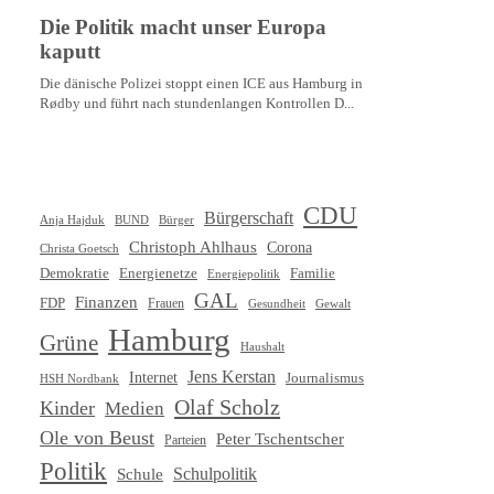
CDU
Bürgerschaft
Anja Hajduk
BUND
Bürger
Christoph Ahlhaus
Corona
Christa Goetsch
Demokratie
Energienetze
Familie
Energiepolitik
GAL
Finanzen
FDP
Frauen
Gewalt
Gesundheit
Hamburg
Grüne
Haushalt
Jens Kerstan
Internet
Journalismus
HSH Nordbank
Olaf Scholz
Kinder
Medien
Ole von Beust
Peter Tschentscher
Parteien
Politik
Schule
Schulpolitik