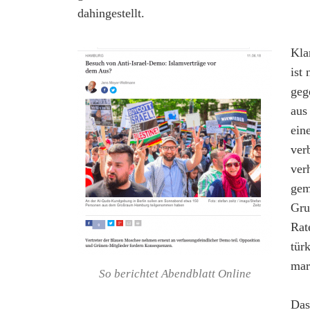
dahingestellt.
Kla
ist
geg
aus
ein
ver
ver
gem
Gru
Rat
tür
mar
So berichtet Abendblatt Online
Das