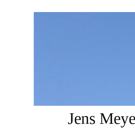
Springe
zum
Inhalt
Jens Mey