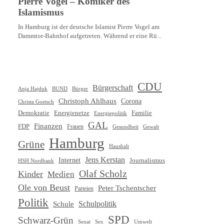
CDU
Bürgerschaft
Anja Hajduk
BUND
Bürger
Christoph Ahlhaus
Corona
Christa Goetsch
Demokratie
Energienetze
Familie
Energiepolitik
GAL
Finanzen
FDP
Frauen
Gewalt
Gesundheit
Hamburg
Grüne
Haushalt
Jens Kerstan
Internet
Journalismus
HSH Nordbank
Olaf Scholz
Kinder
Medien
Ole von Beust
Peter Tschentscher
Parteien
Politik
Schule
Schulpolitik
SPD
Schwarz-Grün
Senat
Umwelt
Sex