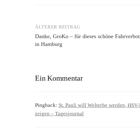
ÄLTERER BEITRAG
Beitrags-
Danke, GroKo – für dieses schöne Fahrverbot
Navigation
in Hamburg
Ein Kommentar
Pingback:
St. Pauli will Welterbe werden, HS
zeigen – Tagesjournal