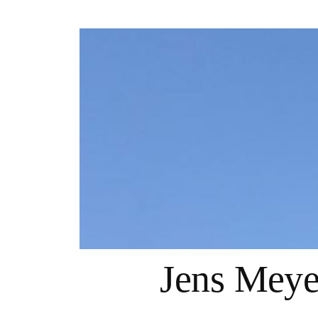
Springe
zum
Inhalt
Jens Mey