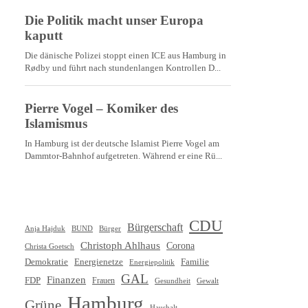
CDU
Bürgerschaft
Anja Hajduk
BUND
Bürger
Christoph Ahlhaus
Corona
Christa Goetsch
Demokratie
Energienetze
Familie
Energiepolitik
GAL
Finanzen
FDP
Frauen
Gewalt
Gesundheit
Hamburg
Grüne
Haushalt