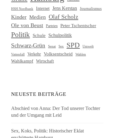
Jens Kerstan
Internet
Journalismus
HSH Nordbank
Olaf Scholz
Kinder
Medien
Ole von Beust
Peter Tschentscher
Parteien
Politik
Schule
Schulpolitik
SPD
Schwarz-Grün
Senat
Umwelt
Sex
Volksentscheid
Verkehr
Vattenfall
Wahlen
Wahlkampf
Wirtschaft
NEUESTE BEITRÄGE
Abschied von Anna: Der Tod unserer Tochter
und der Umgang mit Leid
Sex, Koks, Politik: Historischer Eklat
erschütterte Hamburg