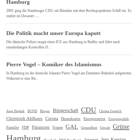
CDU
Bürgerschaft
Christa Goetsch
Anja Hajduk
BUND
Bürger
Christoph Ahlhaus
Corona
Demokratie
Energienetze
Energiepolitik
Grüne
GAL
Finanzen
Familie
FDP
Frauen
Gewalt
Gesundheit
Hamburg
Jens Kerstan
Internet
HSH Nordbank