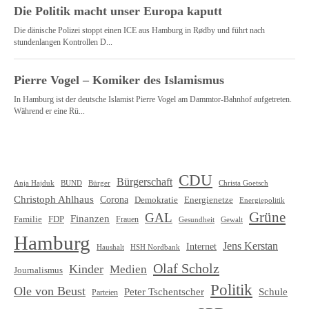
CDU
Bürgerschaft
Christa Goetsch
Anja Hajduk
BUND
Bürger
Christoph Ahlhaus
Corona
Demokratie
Energienetze
Energiepolitik
Grüne
GAL
Finanzen
Familie
FDP
Frauen
Gewalt
Gesundheit
Hamburg
Jens Kerstan
Internet
HSH Nordbank
Haushalt
Olaf Scholz
Kinder
Medien
Journalismus
Politik
Ole von Beust
Schule
Peter Tschentscher
Parteien