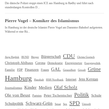
CDU
Bürgerschaft
Christa Goetsch
Anja Hajduk
BUND
Bürger
Christoph Ahlhaus
Corona
Demokratie
Energienetze
Energiepolitik
Grüne
GAL
Finanzen
Familie
FDP
Frauen
Gewalt
Gesundheit
Hamburg
Jens Kerstan
Internet
HSH Nordbank
Haushalt
Olaf Scholz
Kinder
Medien
Journalismus
Politik
Ole von Beust
Schule
Peter Tschentscher
Parteien
SPD
Schwarz-Grün
Schulpolitik
Senat
Umwelt
Sex