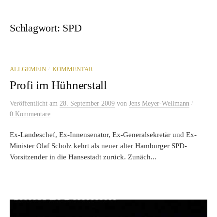
Schlagwort:
SPD
/
ALLGEMEIN
KOMMENTAR
Profi im Hühnerstall
/
Veröffentlicht
am
28. September 2009
von
Jens Meyer-Wellmann
0 Kommentare
Ex-Landeschef, Ex-Innensenator, Ex-Generalsekretär und Ex-
Minister Olaf Scholz kehrt als neuer alter Hamburger SPD-
Vorsitzender in die Hansestadt zurück. Zunäch...