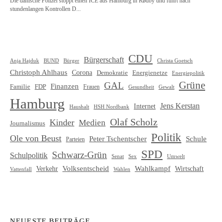
CDU
Bürgerschaft
Christa Goetsch
Anja Hajduk
BUND
Bürger
Christoph Ahlhaus
Corona
Demokratie
Energienetze
Energiepolitik
Grüne
GAL
Finanzen
Familie
FDP
Frauen
Gewalt
Gesundheit
Hamburg
Jens Kerstan
Internet
HSH Nordbank
Haushalt
Olaf Scholz
Kinder
Medien
Journalismus
Politik
Ole von Beust
Schule
Peter Tschentscher
Parteien
SPD
Schwarz-Grün
Schulpolitik
Senat
Umwelt
Sex
Volksentscheid
Wahlkampf
Verkehr
Wirtschaft
Vattenfall
Wahlen
NEUESTE BEITRÄGE