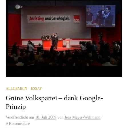
/
ALLGEMEIN
ESSAY
Grüne Volkspartei – dank Google-
Prinzip
/
Veröffentlicht
am
18. Juli 2009
von
Jens Meyer-Wellmann
9 Kommentare