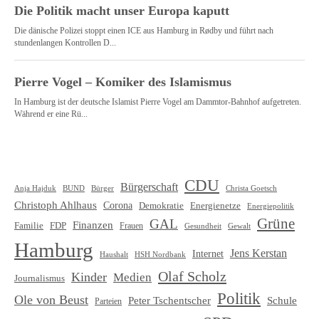
CDU
Bürgerschaft
Christa Goetsch
Anja Hajduk
BUND
Bürger
Christoph Ahlhaus
Corona
Demokratie
Energienetze
Energiepolitik
Grüne
GAL
Finanzen
Familie
FDP
Frauen
Gewalt
Gesundheit
Hamburg
Jens Kerstan
Internet
HSH Nordbank
Haushalt
Olaf Scholz
Kinder
Medien
Journalismus
Politik
Ole von Beust
Schule
Peter Tschentscher
Parteien