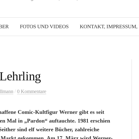
BER
FOTOS UND VIDEOS
KONTAKT, IMPRESSUM,
Lehrling
/
llmann
0 Kommentare
affene Comic-Kultfigur Werner gibt es seit
ten Mal in „Pardon“ auftauchte. 1981 erschien
ither sind elf weitere Bücher, zahlreiche
n Markt gekommen. Am 17. März wird Werner-