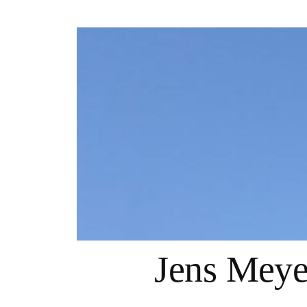
Springe
zum
Inhalt
Jens Mey