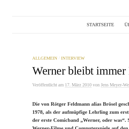
STARTSEITE
Ü
/
ALLGEMEIN
INTERVIEW
Werner bleibt immer 
Veröffentlicht
am
17. März 2010
von
Jens Meyer-We
Die von Rötger Feldmann alias Brösel gesch
1978, als der aufmüpfige Lehrling zum ers
der erste Comicband „Werner, oder was“. Se
Werner-Filme und Computerspiele auf de