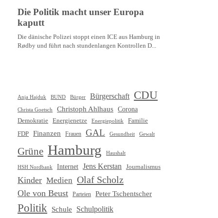
CDU
Bürgerschaft
Anja Hajduk
BUND
Bürger
Christoph Ahlhaus
Corona
Christa Goetsch
Demokratie
Energienetze
Familie
Energiepolitik
GAL
Finanzen
FDP
Frauen
Gewalt
Gesundheit
Hamburg
Grüne
Haushalt
Jens Kerstan
Internet
Journalismus
HSH Nordbank
Olaf Scholz
Kinder
Medien
Ole von Beust
Peter Tschentscher
Parteien
Politik
Schule
Schulpolitik