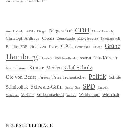
CDU
Bürgerschaft
Christa Goetsch
Anja Hajduk
BUND
Bürger
Christoph Ahlhaus
Corona
Demokratie
Energienetze
Energiepolitik
Grüne
GAL
Finanzen
Familie
FDP
Frauen
Gewalt
Gesundheit
Hamburg
Jens Kerstan
Internet
HSH Nordbank
Haushalt
Olaf Scholz
Kinder
Medien
Journalismus
Politik
Ole von Beust
Schule
Peter Tschentscher
Parteien
SPD
Schwarz-Grün
Schulpolitik
Senat
Umwelt
Sex
Volksentscheid
Wahlkampf
Verkehr
Wirtschaft
Vattenfall
Wahlen
NEUESTE BEITRÄGE