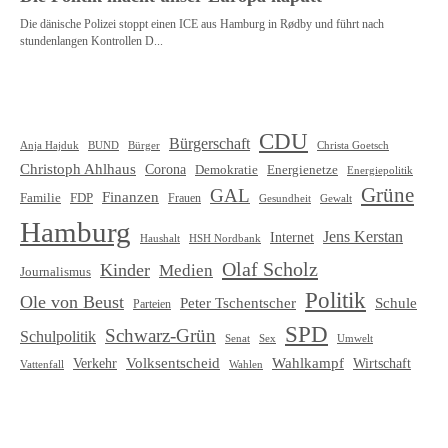
CDU
Bürgerschaft
Christa Goetsch
Anja Hajduk
BUND
Bürger
Christoph Ahlhaus
Corona
Demokratie
Energienetze
Energiepolitik
Grüne
GAL
Finanzen
Familie
FDP
Frauen
Gewalt
Gesundheit
Hamburg
Jens Kerstan
Internet
HSH Nordbank
Haushalt
Olaf Scholz
Kinder
Medien
Journalismus
Politik
Ole von Beust
Schule
Peter Tschentscher
Parteien
SPD
Schwarz-Grün
Schulpolitik
Senat
Umwelt
Sex
Volksentscheid
Wahlkampf
Verkehr
Wirtschaft
Vattenfall
Wahlen