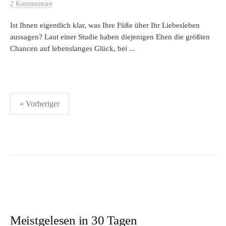
2 Kommentare
Ist Ihnen eigentlich klar, was Ihre Füße über Ihr Liebesleben
aussagen? Laut einer Studie haben diejenigen Ehen die größten
Chancen auf lebenslanges Glück, bei ...
Seitennummerierung
« Vorheriger
der
Beiträge
Meistgelesen in 30 Tagen